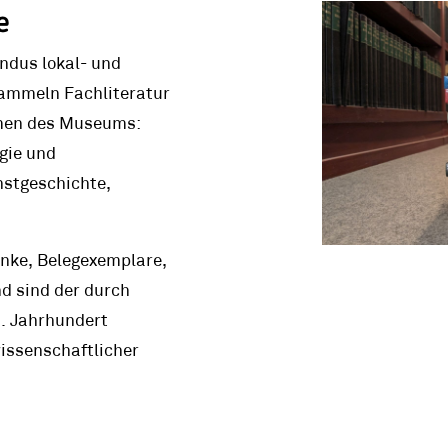
e
undus lokal- und
 sammeln Fachliteratur
emen des Museums:
gie und
nstgeschichte,
nke, Belegexemplare,
d sind der durch
9. Jahrhundert
issenschaftlicher