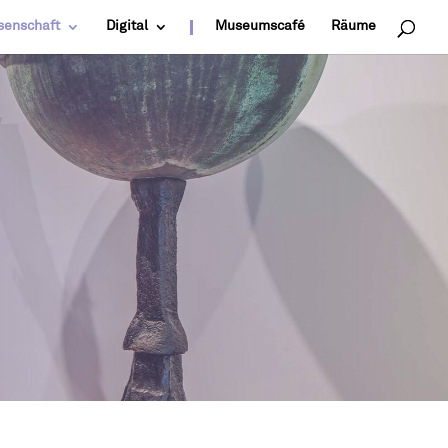
senschaft
Digital
Museumscafé
Räume