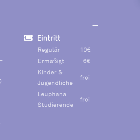
n
Eintritt

n
Regulär
10€
 –
Ermäßigt
6€
Kinder &
frei
0
Jugendliche
Leuphana
frei
Studierende
r