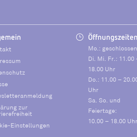
gemein
Öffnungszeite
}
Mo.: geschlosse
takt
Di. Mi. Fr.: 11.00
ressum
18.00 Uhr
enschutz
Do.: 11.00 – 20.0
sse
Uhr
sletteranmeldung
Sa. So. und
lärung zur
Feiertage:
ierefreiheit
10.00 – 18.00 Uh
kie-Einstellungen