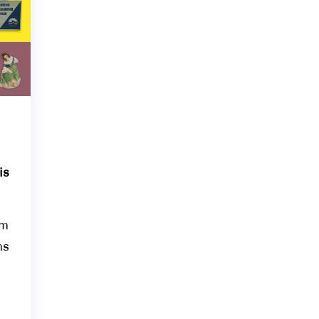
is
em
ns