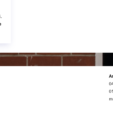
.
e
A
0
0
m